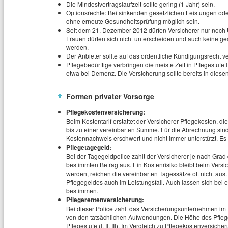
Die Mindestvertragslaufzeit sollte gering (1 Jahr) sein.
Optionsrechte: Bei sinkenden gesetzlichen Leistungen ode
ohne erneute Gesundheitsprüfung möglich sein.
Seit dem 21. Dezember 2012 dürfen Versicherer nur noch 
Frauen dürfen sich nicht unterscheiden und auch keine gesc
werden.
Der Anbieter sollte auf das ordentliche Kündigungsrecht ve
Pflegebedürftige verbringen die meiste Zeit in Pflegestufe I
etwa bei Demenz. Die Versicherung sollte bereits in diesen
Formen privater Vorsorge
Pflegekostenversicherung:
Beim Kostentarif erstattet der Versicherer Pflegekosten, d
bis zu einer vereinbarten Summe. Für die Abrechnung sind
Kostennachweis erschwert und nicht immer unterstützt. Es 
Pflegetagegeld:
Bei der Tagegeldpolice zahlt der Versicherer je nach Grad de
bestimmten Betrag aus. Ein Kostenrisiko bleibt beim Vers
werden, reichen die vereinbarten Tagessätze oft nicht aus
Pflegegeldes auch im Leistungsfall. Auch lassen sich bei ei
bestimmen.
Pflegerentenversicherung:
Bei dieser Police zahlt das Versicherungsunternehmen im 
von den tatsächlichen Aufwendungen. Die Höhe des Pfleg
Pflegestufe (I, II, III). Im Vergleich zu Pflegekostenversic