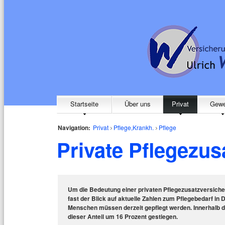
Startseite
Über uns
Privat
Gewe
Navigation:
Privat
Pflege,Krankh.
Pflege
Private Pflegezu
Um die Bedeutung einer privaten Pflegezusatzversich
fast der Blick auf aktuelle Zahlen zum Pflegebedarf in 
Menschen müssen derzeit gepflegt werden. Innerhalb de
dieser Anteil um 16 Prozent gestiegen.