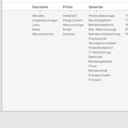
Startseite
Privat
Gewerbe
T
Aktuelles
Haftpflicht
Photovoltaikanlage
F
Angebotsanfragen
Pflege,Krankh.
Berufshaftpflicht
V
Links
Altersvorsorge
Betriebshaftpflicht
B
News
Kinder
Betr. Altersvorsorge
K
Wissenswertes
Senioren
Betriebsunterbrechung
Praxisausfall
Vermögensschäden
Produkthaftpflicht
IT-Versicherung
Elektronik
Betriebsgebäude
Feuer
Betriebsinhalt
Ertragsschaden
Fuhrpark