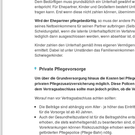
Dem Bedürftigen muss grundsätzlich ein Unterhalt gewährt we
entspricht. Für Ehepartner, Kinder und Großeltern besteht Unte
tragen kann. Erst wenn diese nicht zahlen können, übernimmt
Wird der Ehepartner pflegebedürftig
, so muss der andere Pa
seines Nettoeinkommens für seinen Partner aufbringen (Selbs
Scheidungsfall, wenn die latente Unterhaltspflicht im Verfahr
lediglich dann ausgeschlossen werden, wenn absehbar ist, das d
Kinder zahlen den Unterhalt gemäß ihres eigenen Vermögens.
ermittelt. Dabei ist unter Umständen das Familieneinkommen 
Schwiegerkinder.
Private Pflegevorsorge
Um über die Grundversorgung hinaus die Kosten bei Pflege
privaten Pflegezusatzversicherung möglich. Diese Policen l
dem Vertragsabschluss sollte man jedoch prüfen, ob die Ve
Worauf man vor Vertragsabschluss achten sollten:
Die Beiträge sind abhängig vom Alter - je höher das Eintrit
für die Vorsorge ist ab 40 Jahren.
Auch der Gesundheitszustand ist für die Beitragshöhe ent
erhoben, die stets wahrheitsgemäß zu beantworten sind, da 
Vorerkrankungen können Risikozuschläge erhoben werden. 
geförderten Pflegepolice (Pflege-Bahr) nötig.