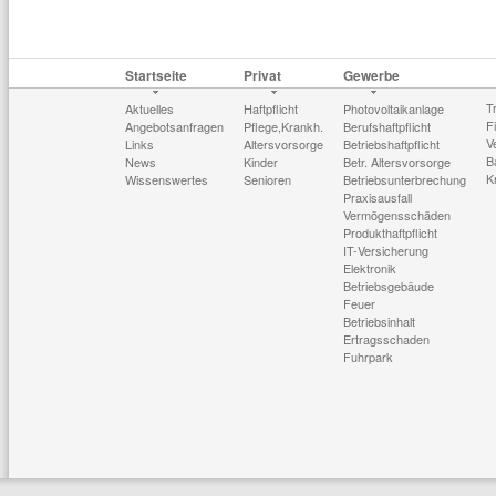
Startseite
Privat
Gewerbe
T
Aktuelles
Haftpflicht
Photovoltaikanlage
F
Angebotsanfragen
Pflege,Krankh.
Berufshaftpflicht
V
Links
Altersvorsorge
Betriebshaftpflicht
B
News
Kinder
Betr. Altersvorsorge
K
Wissenswertes
Senioren
Betriebsunterbrechung
Praxisausfall
Vermögensschäden
Produkthaftpflicht
IT-Versicherung
Elektronik
Betriebsgebäude
Feuer
Betriebsinhalt
Ertragsschaden
Fuhrpark