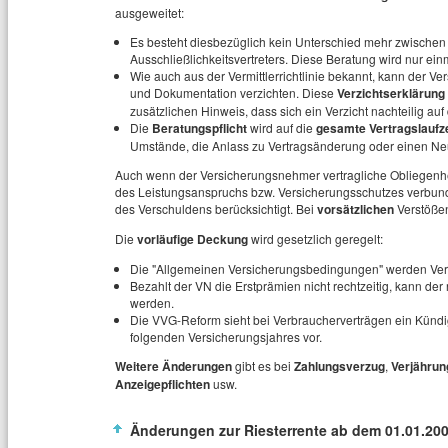
ausgeweitet:
Es besteht diesbezüglich kein Unterschied mehr zwischen 
Ausschließlichkeitsvertreters. Diese Beratung wird nur ein
Wie auch aus der Vermittlerrichtlinie bekannt, kann der V
und Dokumentation verzichten. Diese
Verzichtserklärung
zusätzlichen Hinweis, dass sich ein Verzicht nachteilig a
Die
Beratungspflicht
wird auf die
gesamte Vertragslaufze
Umstände, die Anlass zu Vertragsänderung oder einen N
Auch wenn der Versicherungsnehmer vertragliche Obliegenheite
des Leistungsanspruchs bzw. Versicherungsschutzes verbund
des Verschuldens berücksichtigt. Bei
vorsätzlichen
Verstößen 
Die
vorläufige Deckung
wird gesetzlich geregelt:
Die "Allgemeinen Versicherungsbedingungen" werden Vert
Bezahlt der VN die Erstprämien nicht rechtzeitig, kann de
werden.
Die VVG-Reform sieht bei Verbraucherverträgen ein Kündi
folgenden Versicherungsjahres vor.
Weitere Änderungen
gibt es bei
Zahlungsverzug
,
Verjährun
Anzeigepflichten
usw.
Änderungen zur Riesterrente ab dem 01.01.20