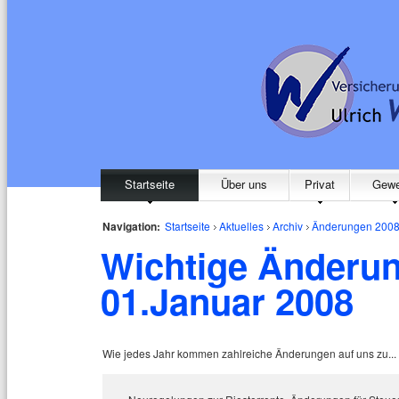
Startseite
Über uns
Privat
Gewe
Navigation:
Startseite
Aktuelles
Archiv
Änderungen 200
Wichtige Änderu
01.Januar 2008
Wie jedes Jahr kommen zahlreiche Änderungen auf uns zu...