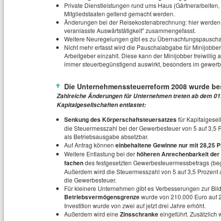
Private Dienstleistungen rund ums Haus (Gärtnerarbeiten
Mitgliedstaaten geltend gemacht werden.
Änderungen bei der Reisekostenabrechnung: hier werden al
veranlasste Auswärtstätigkeit" zusammengefasst.
Weitere Neuregelungen gibt es zu Übernachtungspauschalen
Nicht mehr erfasst wird die Pauschalabgabe für Minijobber
Arbeitgeber einzahlt. Diese kann der Minijobber freiwillig
immer steuerbegünstigend auswirkt, besonders im gewerbli
Die Unternehmenssteuerreform 2008 wurde b
Zahlreiche Änderungen für Unternehmen treten ab dem 01.
Kapitalgesellschaften entlastet:
Senkung des Körperschaftsteuersatzes
für Kapitalgesel
die Steuermesszahl bei der Gewerbesteuer von 5 auf 3,5 P
als Betriebsausgabe absetzbar.
Auf Antrag können
einbehaltene Gewinne nur mit 28,25 P
Weitere Entlastung bei der
höheren Anrechenbarkeit der
fachen
des festgesetzten Gewerbesteuermessbetrags (begre
Außerdem wird die Steuermesszahl von 5 auf 3,5 Prozent a
die Gewerbesteuer.
Für kleinere Unternehmen gibt es Verbesserungen zur Bildu
Betriebsvermögensgrenze
wurde von 210.000 Euro auf 23
Investition wurde von zwei auf jetzt drei Jahre erhöht.
Außerdem wird eine
Zinsschranke
eingeführt. Zusätzlich