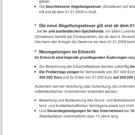
geben.
Die
beschlossene Abgeltungssteuer
(Zinssteuer) auf al
tritt erst ab dem 01.01.2009 in Kraft.
Die neue Abgeltungssteuer gilt erst ab dem 01.
...bei
in- und ausländischen Spezialfonds
, vor allem Luxemb
(Zinssteuer) bereits bei Fondsanteilen, die ab dem 9. Novem
Hier kann der Anleger die Gewinne vor dem 01.01.2009 beim 
Neuregelungen im Erbrecht
Im Erbrecht sind folgende grundlegenden Änderungen vor
Zur Berechnung der Erbschaftssteuer werden zukünftig
Im
Die Freibeträge steigen
für Verheiratete von 307.000 Eur
400.000 Euro
und für Enkel von 51.200 Euro
auf 200.000 
Außerdem soll bei Vererbung oder Schenkung, die Unterneh
mittelständischen Unternehmen erleichtert werden:
Bewertung und Besteuerung des Grund- und Betriebsverm
land- und forstwirtschaftlichen Vermögens sowie von nicht n
Und
Steuerbegünstigungen für das Unternehmen
bei We
Arbeitsplätzen (mehrheitlich) über 10 Jahre lang.