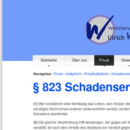
Startseite
Über uns
Privat
Gewe
Navigation:
Privat
Haftpflicht
Privathaftpflicht
Schadeners
§ 823 Schadensers
(1)
Wer vorsätzlich oder fahrlässig das Leben, den Körper, di
sonstiges Recht eines anderen widerrechtlich verletzt, ist
Schadens verpflichtet.
(2)
Die gleiche Verpflichtung trifft denjenigen, der gegen e
verstößt. Ist nach dem Inhalte des Gesetzes ein Verstoß gege