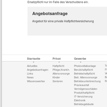
Ersatzpflicht nur im Falle des Verschuldens ein.
Angebotsanfrage
Angebot für eine private Haftpflichtversicherung
Startseite
Privat
Gewerbe
T
Aktuelles
Haftpflicht
Photovoltaikanlage
F
Angebotsanfragen
Pflege,Krankh.
Berufshaftpflicht
V
Links
Altersvorsorge
Betriebshaftpflicht
B
News
Kinder
Betr. Altersvorsorge
K
Wissenswertes
Senioren
Betriebsunterbrechung
Praxisausfall
Vermögensschäden
Produkthaftpflicht
IT-Versicherung
Elektronik
Betriebsgebäude